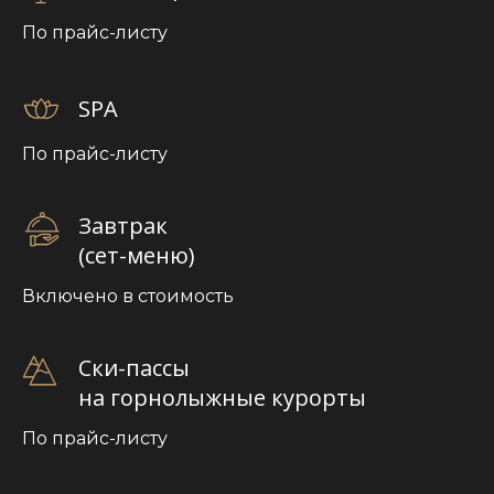
По прайс-листу
SPA
По прайс-листу
Завтрак
(сет-меню)
+7 (862) 555-11-13
+7 (988) 233-30-50
Включено в стоимость
info@pinskiy-hotel.ru
Ски-пассы
на горнолыжные курорты
По прайс-листу
Правила бронирования