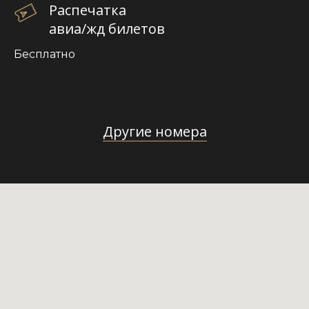
Политика конфиденциальности
Распечатка
авиа/жд билетов
Россия, г. Сочи, с. Эсто-Садок,
ул. Эстонская 43
Бесплатно
©2025 Бутик-отель PINSKIY.
Все права защищены
Идентификационный номер в реестре
классифицированных средств размещения
С232024003530
Другие номера